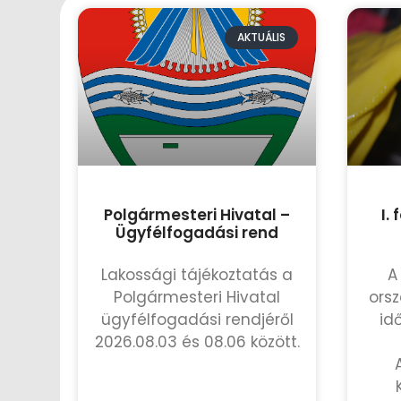
AKTUÁLIS
Polgármesteri Hivatal –
I.
Ügyfélfogadási rend
Lakossági tájékoztatás a
A
Polgármesteri Hivatal
orsz
ügyfélfogadási rendjéről
id
2026.08.03 és 08.06 között.
TOVÁBB OLVASOM »