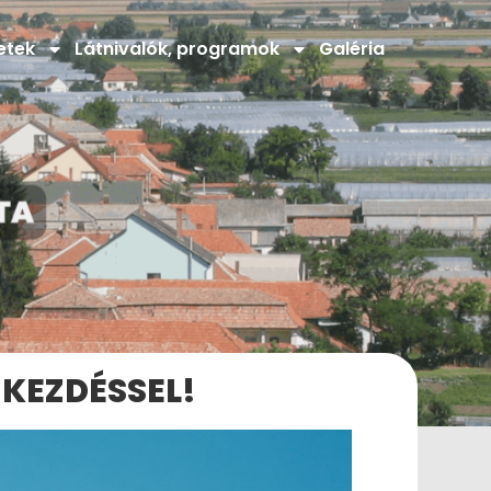
etek
Látnivalók, programok
Galéria
KEZDÉSSEL!