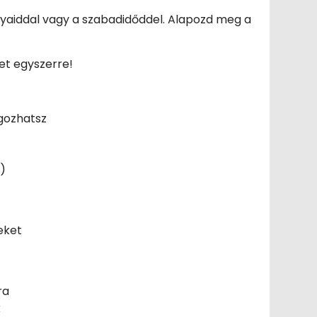
yaiddal vagy a szabadidőddel. Alapozd meg a
get egyszerre!
lgozhatsz
)
eket
ra
k