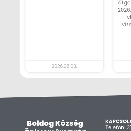
átgo
2026.
v
víz
2026.08.03.
KAPCSOL
Boldog Község
Telefon: 