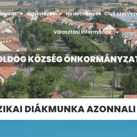
ányzat
Ügyintézés
Hirdetmények
Civil szervez
Választási információk
ZIKAI DIÁKMUNKA AZONNALI 