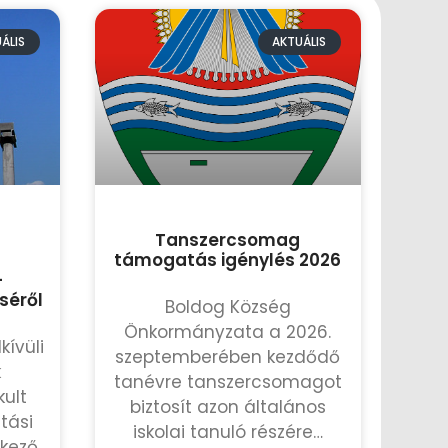
ÁLIS
AKTUÁLIS
Tanszercsomag
támogatás igénylés 2026
-
séről
Boldog Község
Önkormányzata a 2026.
kívüli
szeptemberében kezdődő
k
tanévre tanszercsomagot
kult
biztosít azon általános
tási
iskolai tanuló részére…
tkező