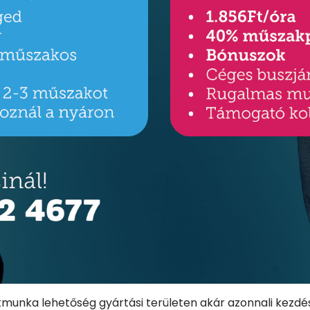
kmunka lehetőség gyártási területen akár azonnali kezdés