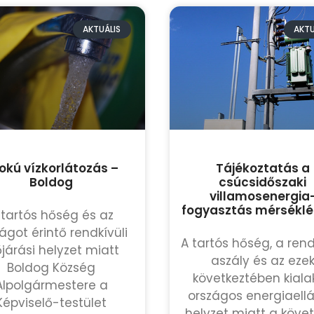
AKTUÁLIS
AKTU
 fokú vízkorlátozás –
Tájékoztatás a
Boldog
csúcsidőszaki
villamosenergia
fogyasztás mérséklé
 tartós hőség és az
ágot érintő rendkívüli
A tartós hőség, a rend
őjárási helyzet miatt
aszály és az eze
Boldog Község
következtében kiala
Alpolgármestere a
országos energiaellá
Képviselő-testület
helyzet miatt a köve