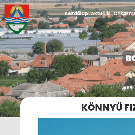
Kezdőlap
Aktuális
Önkorm
KÖNNYŰ FI