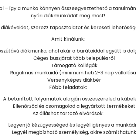
ozol – így a munka könnyen összeegyeztethető a tanulmán
nyári diákmunkádat még most!
 diákéveidet, szerezz tapasztalatot és kereseti lehetősé
Amit kínálunk:
szútávú diákmunka, ahol akár a barátaiddal együtt is do
Céges buszjárat több településről
Támogató kollégák
Rugalmas munkaidő (minimum heti 2-3 nap vállalása
Versenyképes diákbér
Főbb feladatok:
A betanított folyamatok alapján összeszereled a kábel
Ellenőrzöd és csomagolod a legyártott termékeket
Az álláshoz tartozó elvárások:
Legyen jó kézügyességed és legyél igényes a munkád
Legyél megbízható személyiség, akire számíthatun