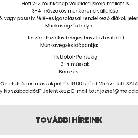
Heti 2-3 munkanap vállalása iskola mellett is
3-4 műszakos munkarend vállalása
, vagy passzív féléves igazolással rendelkező diákok jel
Munkavégzés helye:
Jászárokszállás (céges busz biztosított)
Munkavégzés időpontja:
Hétfőtől-Péntekig
3-4 műszak
Bérezés:
/Óra + 40%-os műszakpótlék 18:00 után ( 25 év alatt SZ
egy kis szabadidőd? Jelentkezz: E-mail: toth.jozsef@melod
TOVÁBBI HÍREINK