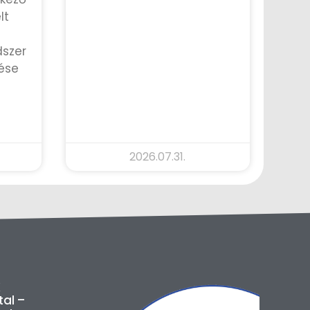
lt
TOVÁBB OLVASOM »
dszer
ése
2026.07.31.
K
tal –