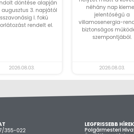
ndolt döntése alapján
néhány nap kieme
 augusztus 3. napjától
jelentőségű a
isszavonásig I. fokú
villamosenergia-ren
korlátozást rendelt el.
biztonságos működ
szempontjából.
TOVÁBB OLVASOM »
TOVÁBB OLVASOM »
2026.08.03.
2026.08.03.
AT
LEGFRISSEBB HÍRE
Polgármesteri Hiva
37/355-022