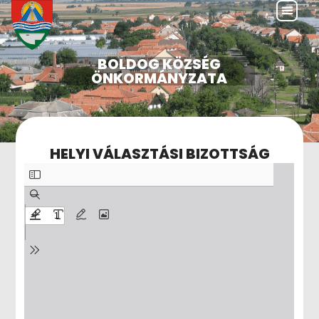
BOLDOG KÖZSÉG
ÖNKORMÁNYZATA
HELYI VÁLASZTÁSI BIZOTTSÁG