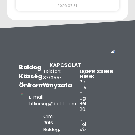
2026.07.31.
KAPCSOLAT
Boldog
Telefon:
LEGFRISSEBB
Község
HÍREK
37/355-
Polgármesteri
Önkormányzata
022
Hivatal
–
E-mail:
Ügyfélfogadási
titkarsag@boldog.hu
Rend
2026.08.03.
Cím:
I.
3016
Fokú
Boldog,
Vízkorlátozás