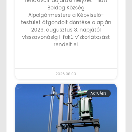
rendkívüli időjárási helyzet miatt
Boldog Község
Alpolgármestere a Képviselő-
testület átgondolt döntése alapján
2026. augusztus 3. napjától
visszavonásig I. fokú vízkorlátozást
rendelt el.
TOVÁBB OLVASOM »
2026.08.03.
AKTUÁLIS