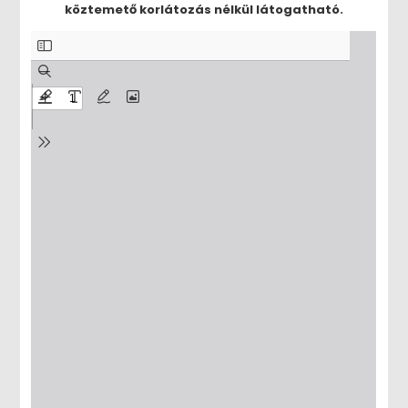
köztemető korlátozás nélkül látogatható.