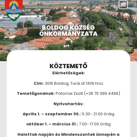
BOLDOG KÖZSÉG
ÖNKORMÁNYZATA
KÖZTEMETŐ
Elérhetőségek:
Cím:
3016 Boldog, Turai út 1309 hrsz
Temetőgondnok:
Potornai Zsolt (+36 70 399 4466)
Nyitvatartás:
április 1. – szeptember 30.:
5.30- 21.00 óráig
október 1. – március 31.:
7.00- 17.00 óráig
Halottak napján és Mindenszentek ünnepén a