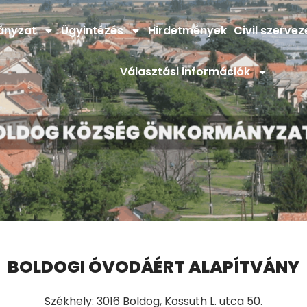
ányzat
Ügyintézés
Hirdetmények
Civil szervez
Választási információk
BOLDOGI ÓVODÁÉRT ALAPÍTVÁNY
Székhely: 3016 Boldog, Kossuth L. utca 50.