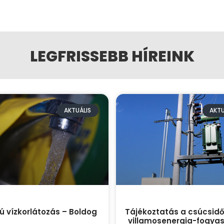
LEGFRISSEBB HÍREINK
AKTUÁLIS
AKTU
okú vízkorlátozás – Boldog
Tájékoztatás a csúcsidő
villamosenergia-fogya