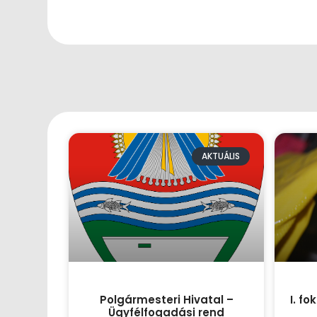
AKTUÁLIS
Polgármesteri Hivatal –
I. f
Ügyfélfogadási rend