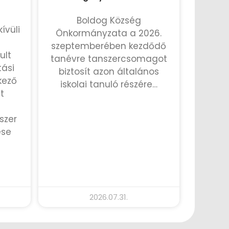
Boldog Község
ívüli
Önkormányzata a 2026.
szeptemberében kezdődő
ult
tanévre tanszercsomagot
tási
biztosít azon általános
kező
iskolai tanuló részére…
t
TOVÁBB OLVASOM »
szer
ése
2026.07.31.