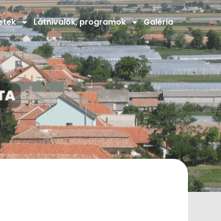
etek
Látnivalók, programok
Galéria