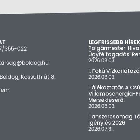
AT
LEGFRISSEBB HÍRE
Polgármesteri Hiva
37/355-022
Ügyfélfogadási Re
2026.08.03.
itkarsag@boldog.hu
I. Fokú Vízkorlátoz
Boldog, Kossuth út 8.
2026.08.03.
Tájékoztatás A Csú
lem
Villamosenergia-F
Mérsékléséről
2026.08.03.
Tanszercsomag T
Igénylés 2026
2026.07.31.