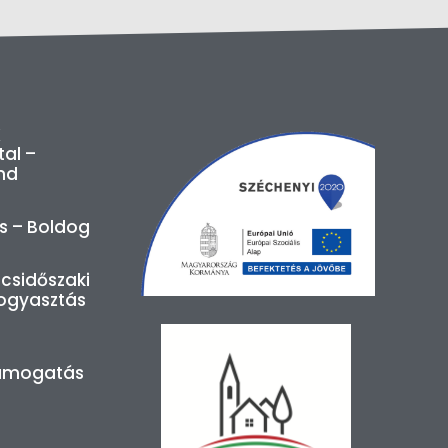
K
tal –
nd
ás – Boldog
csidőszaki
ogyasztás
ámogatás