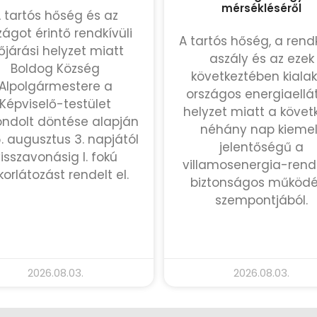
mérsékléséről
 tartós hőség és az
zágot érintő rendkívüli
A tartós hőség, a rendk
őjárási helyzet miatt
aszály és az ezek
Boldog Község
következtében kialak
Alpolgármestere a
országos energiaellá
Képviselő-testület
helyzet miatt a követ
ndolt döntése alapján
néhány nap kiemel
. augusztus 3. napjától
jelentőségű a
isszavonásig I. fokú
villamosenergia-rend
korlátozást rendelt el.
biztonságos működ
szempontjából.
TOVÁBB OLVASOM »
TOVÁBB OLVASOM »
2026.08.03.
2026.08.03.