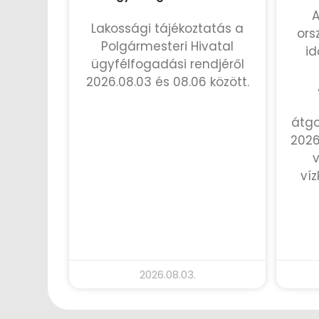
A
Lakossági tájékoztatás a
ors
Polgármesteri Hivatal
id
ügyfélfogadási rendjéről
2026.08.03 és 08.06 között.
TOVÁBB OLVASOM »
átgo
2026
v
víz
2026.08.03.