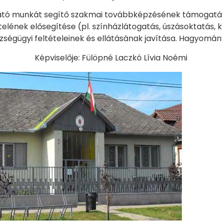
tató munkát segítő szakmai továbbképzésének támogatá
elének elősegítése (pl. színházlátogatás, úszásoktatás, k
szségügyi feltételeinek és ellátásának javítása. Hagyo
Képviselője: Fülöpné Laczkó Lívia Noémi