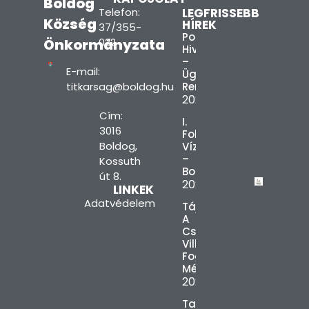
Boldog
Telefon:
LEGFRISSEBB
Község
HÍREK
37/355-
Polgármesteri
Önkormányzata
022
Hivatal
–
E-mail:
Ügyfélfogadási
titkarsag@boldog.hu
Rend
2026.08.03.
Cím:
I.
3016
Fokú
Boldog,
Vízkorlátozás
–
Kossuth
Boldog
út 8.
2026.08.03.
LINKEK
Adatvédelem
Tájékoztatás
A
Csúcsidőszaki
Villamosenergia-
Fogyasztás
Mérsékléséről
2026.08.03.
Tanszercsomag