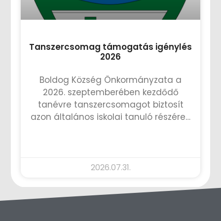
Tanszercsomag támogatás igénylés
2026
Boldog Község Önkormányzata a
2026. szeptemberében kezdődő
tanévre tanszercsomagot biztosít
azon általános iskolai tanuló részére…
TOVÁBB OLVASOM »
2026.07.31.