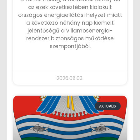
az ezek következtében kialakult
országos energiaellátási helyzet miatt
a következő néhány nap kiemelt
jelentőségű a villamosenergia-
rendszer biztonságos működése
szempontjából.
TOVÁBB OLVASOM »
2026.08.03.
AKTUÁLIS