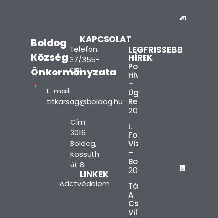
KAPCSOLAT
Boldog
Telefon:
LEGFRISSEBB
Község
HÍREK
37/355-
Polgármesteri
Önkormányzata
022
Hivatal
–
E-mail:
Ügyfélfogadási
titkarsag@boldog.hu
Rend
2026.08.03.
Cím:
I.
3016
Fokú
Boldog,
Vízkorlátozás
–
Kossuth
Boldog
út 8.
2026.08.03.
LINKEK
Adatvédelem
Tájékoztatás
A
Csúcsidőszaki
Villamosenergia-