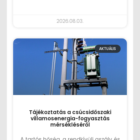
TOVÁBB OLVASOM »
2026.08.03.
AKTUÁLIS
Tájékoztatás a csúcsidőszaki
villamosenergia-fogyasztás
mérsékléséről
A tartós hőség, a rendkívüli aszály és