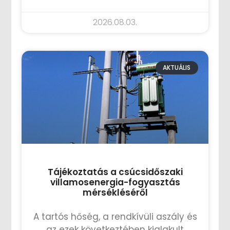
2026.08.03.
AKTUÁLIS
Tájékoztatás a csúcsidőszaki
villamosenergia-fogyasztás
mérsékléséről
A tartós hőség, a rendkívüli aszály és
az ezek következtében kialakult