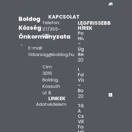
KAPCSOLAT
Boldog
Telefon:
LEGFRISSEBB
Község
HÍREK
37/355-
Polgármesteri
Önkormányzata
022
Hivatal
–
E-mail:
Ügyfélfogadási
titkarsag@boldog.hu
Rend
2026.08.03.
Cím:
I.
3016
Fokú
Boldog,
Vízkorlátozás
–
Kossuth
Boldog
út 8.
2026.08.03.
LINKEK
Adatvédelem
Tájékoztatás
A
Csúcsidőszaki
Villamosenergia-
Fogyasztás