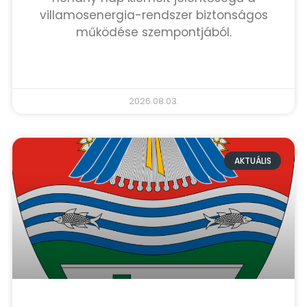
villamosenergia-rendszer biztonságos
működése szempontjából.
TOVÁBB OLVASOM »
2026.08.03.
AKTUÁLIS