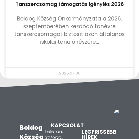
Tanszercsomag támogatás igénylés 2026
Boldog Község Önkormányzata a 2026.
szeptemberében kezdődő tanévre
tanszercsomagot biztosít azon általános
iskolai tanuló részére…
TOVÁBB OLVASOM »
2026.07.31.
KAPCSOLAT
Boldog
Telefon:
LEGFRISSEBB
Község
HÍREK
37/355-