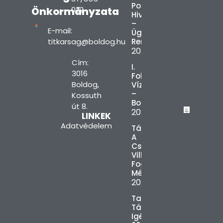
Polgármesteri
Önkormányzata
022
Hivatal
–
E-mail:
Ügyfélfogadási
titkarsag@boldog.hu
Rend
2026.08.03.
Cím:
I.
3016
Fokú
Boldog,
Vízkorlátozás
–
Kossuth
Boldog
út 8.
2026.08.03.
LINKEK
Adatvédelem
Tájékoztatás
A
Csúcsidőszaki
Villamosenergia-
Fogyasztás
Mérsékléséről
2026.08.03.
Tanszercsomag
Támogatás
Igénylés