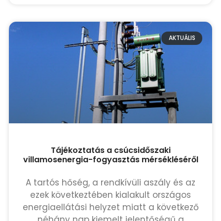
AKTUÁLIS
Tájékoztatás a csúcsidőszaki
villamosenergia-fogyasztás mérsékléséről
A tartós hőség, a rendkívüli aszály és az
ezek következtében kialakult országos
energiaellátási helyzet miatt a következő
néhány nap kiemelt jelentőségű a