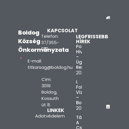
KAPCSOLAT
Boldog
Telefon:
LEGFRISSEBB
Község
HÍREK
37/355-
Polgármesteri
Önkormányzata
022
Hivatal
–
E-mail:
Ügyfélfogadási
titkarsag@boldog.hu
Rend
2026.08.03.
Cím:
I.
3016
Fokú
Boldog,
Vízkorlátozás
–
Kossuth
Boldog
út 8.
2026.08.03.
LINKEK
Adatvédelem
Tájékoztatás
A
Csúcsidőszaki