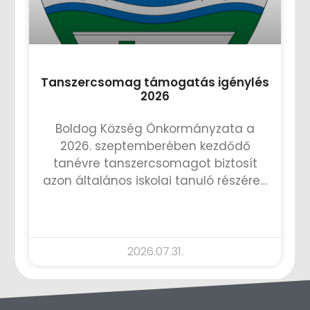
Tanszercsomag támogatás igénylés
2026
Boldog Község Önkormányzata a
2026. szeptemberében kezdődő
tanévre tanszercsomagot biztosít
azon általános iskolai tanuló részére…
TOVÁBB OLVASOM »
2026.07.31.