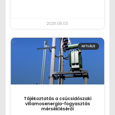
TOVÁBB OLVASOM »
2026.08.03.
AKTUÁLIS
Tájékoztatás a csúcsidőszaki
villamosenergia-fogyasztás
mérsékléséről