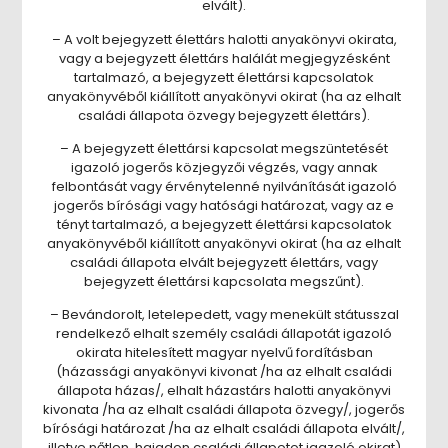
elvált).
– A volt bejegyzett élettárs halotti anyakönyvi okirata,
vagy a bejegyzett élettárs halálát megjegyzésként
tartalmazó, a bejegyzett élettársi kapcsolatok
anyakönyvéből kiállított anyakönyvi okirat (ha az elhalt
családi állapota özvegy bejegyzett élettárs).
– A bejegyzett élettársi kapcsolat megszüntetését
igazoló jogerős közjegyzői végzés, vagy annak
felbontását vagy érvénytelenné nyilvánítását igazoló
jogerős bírósági vagy hatósági határozat, vagy az e
tényt tartalmazó, a bejegyzett élettársi kapcsolatok
anyakönyvéből kiállított anyakönyvi okirat (ha az elhalt
családi állapota elvált bejegyzett élettárs, vagy
bejegyzett élettársi kapcsolata megszűnt).
– Bevándorolt, letelepedett, vagy menekült státusszal
rendelkező elhalt személy családi állapotát igazoló
okirata hitelesített magyar nyelvű fordításban
(házassági anyakönyvi kivonat /ha az elhalt családi
állapota házas/, elhalt házastárs halotti anyakönyvi
kivonata /ha az elhalt családi állapota özvegy/, jogerős
bírósági határozat /ha az elhalt családi állapota elvált/,
illetve nőtlen, hajadon családi állapotot igazoló okirat)