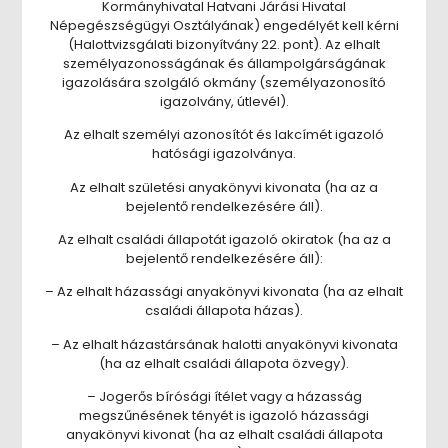
Kormányhivatal Hatvani Járási Hivatal
Népegészségügyi Osztályának) engedélyét kell kérni
(Halottvizsgálati bizonyítvány 22. pont). Az elhalt
személyazonosságának és állampolgárságának
igazolására szolgáló okmány (személyazonosító
igazolvány, útlevél).
Az elhalt személyi azonosítót és lakcímét igazoló
hatósági igazolványa.
Az elhalt születési anyakönyvi kivonata (ha az a
bejelentő rendelkezésére áll).
Az elhalt családi állapotát igazoló okiratok (ha az a
bejelentő rendelkezésére áll):
– Az elhalt házassági anyakönyvi kivonata (ha az elhalt
családi állapota házas).
– Az elhalt házastársának halotti anyakönyvi kivonata
(ha az elhalt családi állapota özvegy).
– Jogerős bírósági ítélet vagy a házasság
megszűnésének tényét is igazoló házassági
anyakönyvi kivonat (ha az elhalt családi állapota