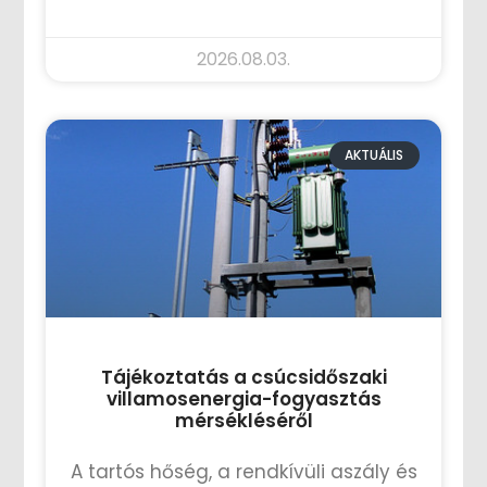
TOVÁBB OLVASOM »
2026.08.03.
AKTUÁLIS
Tájékoztatás a csúcsidőszaki
villamosenergia-fogyasztás
mérsékléséről
A tartós hőség, a rendkívüli aszály és