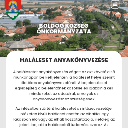
BOLDOG KÖZSÉG
ÖNKORMÁNYZATA
HALÁLESET ANYAKÖNYVEZÉSE
A halálesetet anyakönyvezés végett az azt követő első
munkanapon be kell jelenteni a haláleset helye szerint
illetékes anyakönyvvezetőnél. A bejelentéssel
egyidejűleg a bejelentőnek közölnie és igazolnia kell
mindazokat az adatokat, amelyek az
anyakönyvezéshez szükségesek.
Az intézetben történt halálesetet az intézet vezetője,
intézeten kívüli haláleset esetén az elhalttal egy
lakásban élő vagy az elhalt hozzátartozója, illetőleg az
jelenti be, aki a halálesetről tudomást szerez. Az