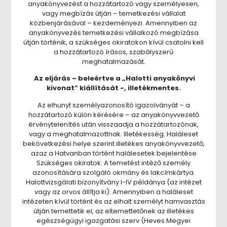
anyakönyvezést a hozzátartozó vagy személyesen,
vagy megbízás útján – temetkezési vállalat
közbenjárásával – kezdeményezi. Amennyiben az
anyakönyvezés temetkezési vállalkozó megbízása
útján történik, a szükséges okiratokon kívül csatolni kell
a hozzátartozó írásos, szabályszerű
meghatalmazását.
Az eljárás – beleértve a „Halotti anyakönyvi
kivonat” kiállítását -, illetékmentes.
Az elhunyt személyazonosító igazolványát – a
hozzátartozó külön kérésére – az anyakönyvvezető
érvénytelenítés után visszaadja a hozzátartozónak,
vagy a meghatalmazottnak. Illetékesség: Haláleset
bekövetkezési helye szerint illetékes anyakönyvvezető,
azaz a Hatvanban történt halálesetek bejelentése
Szükséges okiratok: A temetést intéző személy
azonosítására szolgáló okmány és lakcímkártya.
Halottvizsgálati bizonyítvány I-IV példánya (az intézet
vagy az orvos állítja ki). Amennyiben a haláleset
intézeten kívül történt és az elhalt személyt hamvasztás
útján temettetik el, az eltemettetőnek az illetékes
egészségügyi igazgatási szerv (Heves Megyei