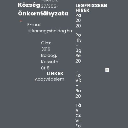
Község
LEGFRISSEBB
37/355-
HÍREK
Önkormányzata
022
Paprikafesztivál
2026
E-mail:
2026.08.10.
titkarsag@boldog.hu
Polgármesteri
Hivatal
Cím:
–
3016
Ügyfélfogadási
Boldog,
Rend
2026.08.10.
Kossuth
út 8.
I.
LINKEK
Fokú
Adatvédelem
Vízkorlátozás
–
Boldog
2026.08.03.
Tájékoztatás
A
Csúcsidőszaki
Villamosenergia-
Fogyasztás