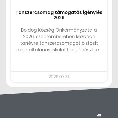
Tanszercsomag támogatás igénylés
2026
Boldog Község Önkormányzata a
2026. szeptemberében kezdődő
tanévre tanszercsomagot biztosít
azon általános iskolai tanuló részére…
TOVÁBB OLVASOM »
2026.07.31.