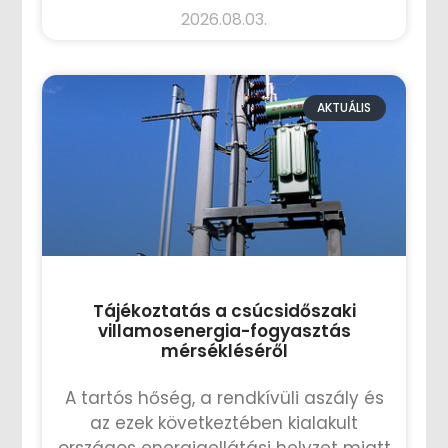
2026.08.03.
AKTUÁLIS
Tájékoztatás a csúcsidőszaki
villamosenergia-fogyasztás
mérsékléséről
A tartós hőség, a rendkívüli aszály és
az ezek következtében kialakult