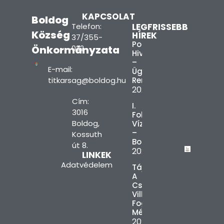
KAPCSOLAT
Boldog
Telefon:
LEGFRISSEBB
Község
HÍREK
37/355-
Polgármesteri
Önkormányzata
022
Hivatal
–
E-mail:
Ügyfélfogadási
titkarsag@boldog.hu
Rend
2026.08.03.
Cím:
I.
3016
Fokú
Boldog,
Vízkorlátozás
–
Kossuth
Boldog
út 8.
2026.08.03.
LINKEK
Adatvédelem
Tájékoztatás
A
Csúcsidőszaki
Villamosenergia-
Fogyasztás
Mérsékléséről
2026.08.03.