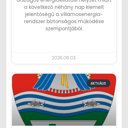
országos energiaellátási helyzet miatt
a következő néhány nap kiemelt
jelentőségű a villamosenergia-
rendszer biztonságos működése
szempontjából.
TOVÁBB OLVASOM »
2026.08.03.
AKTUÁLIS